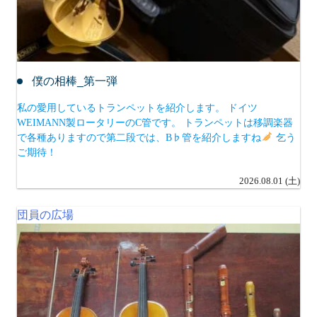
僕の相棒_第一弾
私の愛用しているトランペットを紹介します。 ドイツ
WEIMANN製ロータリーのC管です。 トランペットは移調楽器
で各種ありますので第二段では、B♭管を紹介しますね
乞う
ご期待！
2026.08.01 (土)
団員の広場