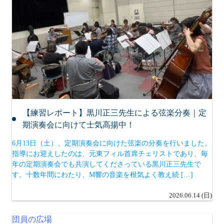
【練習レポート】黒川正三先生による弦楽分奏｜定
期演奏会に向けて士気高揚中！
6月13日（土）、定期演奏会に向けた弦楽の分奏を行いました。
指導にお迎えしたのは、元東フィル首席チェリストであり、毎
年の定期演奏会でも共演してくださっている黒川正三先生で
す。十数年間にわたり、M響の音楽を根気よく教え続 […]
2026.06.14 (日)
団員の広場