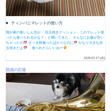
ティンパニマレットの使い方
我が家の食いしん坊が 「目玉焼きクッション、このマレット使
ったら食べられるかな？」と聞いてきた。 そんなにお腹が空い
ちゃったの
さっき餌食べたばかりなのに
かなり大きな目
玉焼きだよ
…食べれたらいいね〜
2026.03.17 (火)
団員の広場