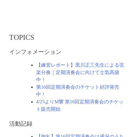
ゲ
ー
シ
ョ
TOPICS
ン
インフォメーション
【練習レポート】黒川正三先生による弦
楽分奏｜定期演奏会に向けて士気高揚
中！
第16回定期演奏会のチケット好評発売
中！
4/25よりM響 第16回定期演奏会のチケッ
ト販売開始
活動記録
【御礼】第16回定期演奏会は盛況のうち