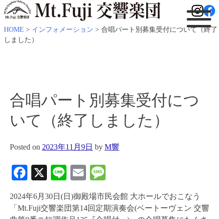
HOME
>
インフォメーション
>
合唱パート別募集受付について（終了
しました）
合唱パート別募集受付につ
いて（終了しました）
Posted on
2023年11月9日
by
M響
Facebook
X
Line
Email
Message
2024年6月30日(日)御殿場市民会館 大ホールでおこなう
「Mt.Fuji交響楽団第14回定期演奏会(ベートーヴェン 交響