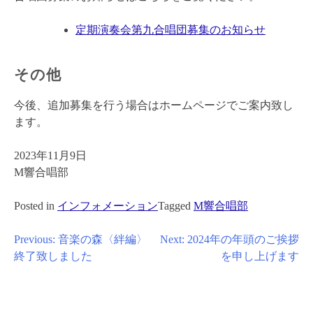
定期演奏会第九合唱団募集のお知らせ
その他
今後、追加募集を行う場合はホームページでご案内致し
ます。
2023年11月9日
M響合唱部
Posted in
インフォメーション
Tagged
M響合唱部
投
Previous:
音楽の森〈絆編〉
Next:
2024年の年頭のご挨拶
終了致しました
を申し上げます
稿
ナ
ビ