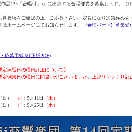
調作品125『合唱付』)」に出演する合唱部員を募集します。（
応募要項をご確認の上、ご応募下さい。定員になり次第締め切
等はホームページにてお知らせします。（
合唱パート別募集受
・応募用紙 (訂正版PDF)
暫定練習日の曜日訂正について】
定例集日の曜日に間違いがございました。上記リンクより訂
日（日）→
正
：5月11日
（土）
日（日）→
正
：5月25日
（土）