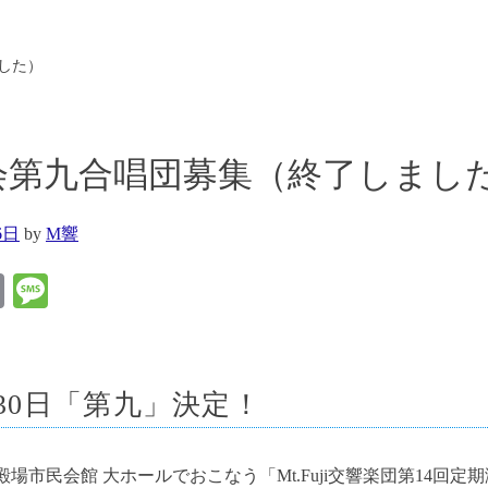
した）
会第九合唱団募集（終了しまし
6日
by
M響
k
ne
Email
Message
月30日「第九」決定！
日)御殿場市民会館 大ホールでおこなう「Mt.Fuji交響楽団第14回