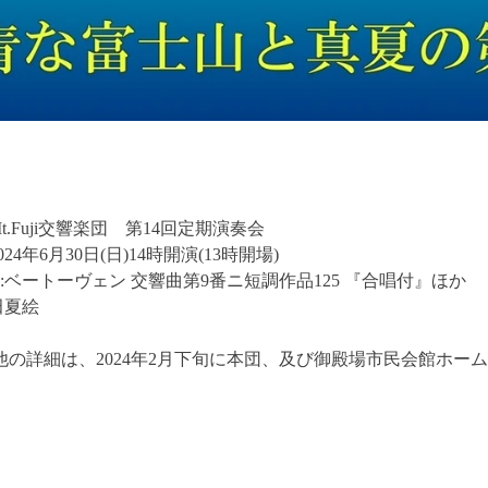
t.Fuji交響楽団 第14回定期演奏会
024年6月30日(日)14時開演(13時開場)
:ベートーヴェン 交響曲第9番ニ短調作品125 『合唱付』ほか
田夏絵
の詳細は、2024年2月下旬に本団、及び御殿場市民会館ホー