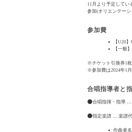
11月より予定している
参加(オリエンテー
参加費
【U20】
【一般】1
※チケット引換券1
※参加費は2024年
合唱指導者と
合唱指揮・指導 …
指定楽譜 … 楽譜代 2
作曲者名: 