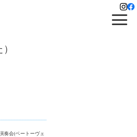
た）
定期演奏会(ベートーヴェ