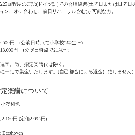
25回程度の言語(ドイツ語)での合唱練習(土曜日または日曜日の18:1
ション、オケ合わせ、前日リハーサル含む)が可能な方。
6,500円 (公演日時点で小学校5年生〜)
3,000円 (公演日時点で21歳〜)
枚進呈。尚、指定楽譜代は除く。
1月に一括で集金いたします。(自己都合による返金は致しません)
指定楽譜について
 小澤和也
,160円 (定価2,695円)
Beethoven