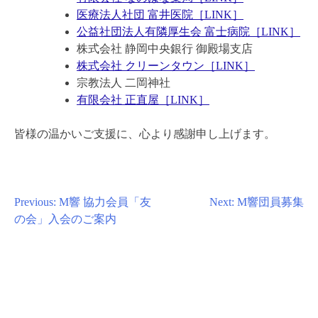
医療法人社団 富井医院［LINK］
公益社団法人有隣厚生会 富士病院［LINK］
株式会社 静岡中央銀行 御殿場支店
株式会社 クリーンタウン［LINK］
宗教法人 二岡神社
有限会社 正直屋［LINK］
皆様の温かいご支援に、心より感謝申し上げます。
投
Previous:
M響 協力会員「友
Next:
M響団員募集
の会」入会のご案内
稿
ナ
ビ
ゲ
ー