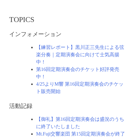
シ
ョ
TOPICS
ン
インフォメーション
【練習レポート】黒川正三先生による弦
楽分奏｜定期演奏会に向けて士気高揚
中！
第16回定期演奏会のチケット好評発売
中！
4/25よりM響 第16回定期演奏会のチケッ
ト販売開始
活動記録
【御礼】第16回定期演奏会は盛況のうち
に終了いたしました
Mt.Fuji交響楽団 第15回定期演奏会が終了