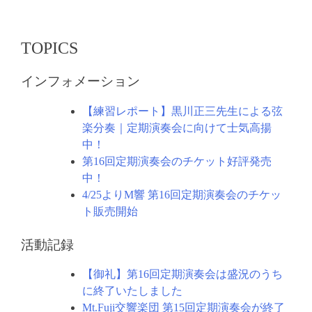
シ
ョ
TOPICS
ン
インフォメーション
【練習レポート】黒川正三先生による弦
楽分奏｜定期演奏会に向けて士気高揚
中！
第16回定期演奏会のチケット好評発売
中！
4/25よりM響 第16回定期演奏会のチケッ
ト販売開始
活動記録
【御礼】第16回定期演奏会は盛況のうち
に終了いたしました
Mt.Fuji交響楽団 第15回定期演奏会が終了