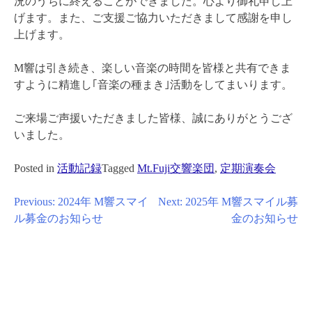
況のうちに終えることができました。心より御礼申し上
げます。また、ご支援ご協力いただきまして感謝を申し
上げます。
M響は引き続き、楽しい音楽の時間を皆様と共有できま
すように精進し｢音楽の種まき｣活動をしてまいります。
ご来場ご声援いただきました皆様、誠にありがとうござ
いました。
Posted in
活動記録
Tagged
Mt.Fuji交響楽団
,
定期演奏会
投
Previous:
2024年 M響スマイ
Next:
2025年 M響スマイル募
ル募金のお知らせ
金のお知らせ
稿
ナ
ビ
ゲ
ー