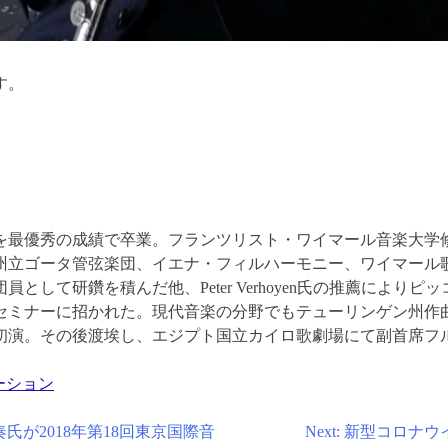
す。
を最優秀の成績で卒業。フランツリスト・ワイマール音楽大学
州立ゴータ管弦楽団、イエナ・フィルハーモニー、ワイマール
として研鑽を積んだ他、Peter Verhoyen氏の推薦により
セミナーに招かれた。現代音楽の分野でもテューリンゲン州作
初演。その後渡埃し、エジプト国立カイロ歌劇場にて副首席フ
ーション
氏が2018年第18回東京国際音
Next:
新型コロナウ