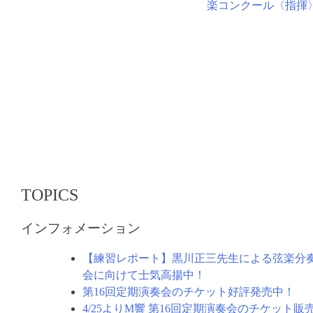
楽コンクール〈指揮
稿
ナ
ビ
ゲ
ー
シ
ョ
ン
TOPICS
インフォメーション
【練習レポート】黒川正三先生による弦楽分
会に向けて士気高揚中！
第16回定期演奏会のチケット好評発売中！
4/25よりM響 第16回定期演奏会のチケット販