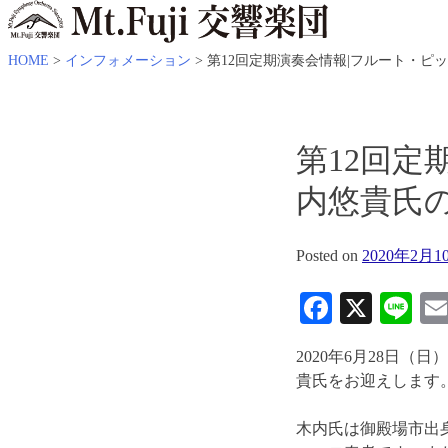
HOME
>
インフォメーション
>
第12回定期演奏会情報|フルート・ピ
第12回定
内悠貴氏
Posted on
2020年2月1
Faceboo
X
Li
2020年6月28日
貴氏をお迎えします
木内氏は御殿場市出