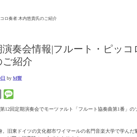
ッコロ奏者:木内悠貴氏のご紹介
期演奏会情報|フルート・ピッコ
のご紹介
0日
by
M響
k
ne
Email
Message
（日）第12回定期演奏会でモーツァルト「フルート協奏曲第1番」
。
身。旧東ドイツの文化都市ワイマールの名門音楽大学で学んだ