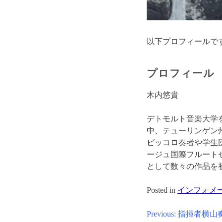
以下プロフィールで
プロフィール
木内悠貴
デトモルト音楽大学
中、テューリンゲン
ピッコロ奏者や学生団員
ージュ国際フルート
として数々の作品を
Posted in
インフォメ
投
Previous:
指揮者横山奏