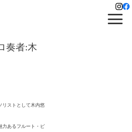
ロ奏者:木
のソリストとして木内悠
魅力あるフルート・ピ