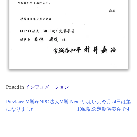
Posted in
インフォメーション
投
Previous:
M響がNPO法人M響
Next:
いよいよ今月24日は第
になりました
10回記念定期演奏会です
稿
ナ
ビ