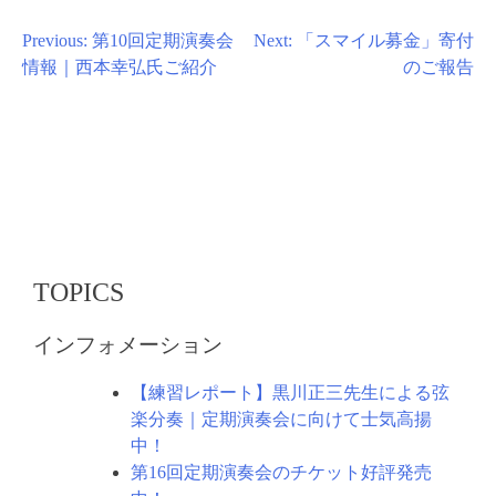
投
Previous:
第10回定期演奏会
Next:
「スマイル募金」寄付
情報｜西本幸弘氏ご紹介
のご報告
稿
ナ
ビ
ゲ
ー
シ
ョ
TOPICS
ン
インフォメーション
【練習レポート】黒川正三先生による弦
楽分奏｜定期演奏会に向けて士気高揚
中！
第16回定期演奏会のチケット好評発売