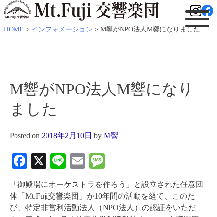
HOME
>
インフォメーション
>
M響がNPO法人M響になりました
M響がNPO法人M響になり
ました
Posted on
2018年2月10日
by
M響
Facebook
X
Line
Email
Message
「御殿場にオーケストラを作ろう」と設立された任意団
体「Mt.Fuji交響楽団」が10年間の活動を経て、このた
び、特定非営利活動法人（NPO法人）の認証をいただ