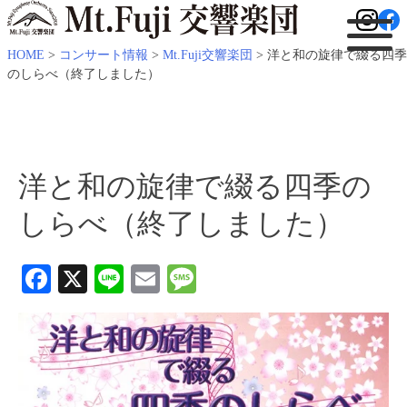
HOME
>
コンサート情報
>
Mt.Fuji交響楽団
>
洋と和の旋律で綴る四季
のしらべ（終了しました）
洋と和の旋律で綴る四季の
しらべ（終了しました）
Facebook
X
Line
Email
Message