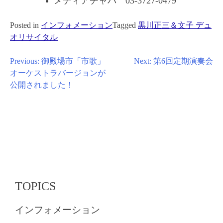
メディアチャパ 03-3727-0479
Posted in
インフォメーション
Tagged
黒川正三＆文子 デュ
オリサイタル
投
Previous:
御殿場市「市歌」
Next:
第6回定期演奏会
オーケストラバージョンが
稿
公開されました！
ナ
ビ
ゲ
ー
シ
ョ
ン
TOPICS
インフォメーション