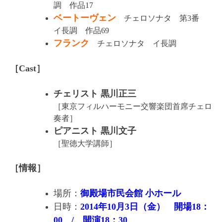
調 作品17
ベートーヴェン
チェロソナタ 第3番
イ長調 作品69
フランク
チェロソナタ イ長調
［Cast］
チェリスト 黒川正三
［東京フィルハーモニー交響楽団首席チェロ
奏者］
ピアニスト 黒川文子
［聖徳大学講師］
［情報］
場所：
御殿場市民会館 小ホール
日時：
2014年10月3日（金） 開場18：
00 / 開演18：30