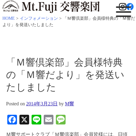
HOME
>
インフォメーション
>
「Ｍ響倶楽部」会員様特典の「Ｍ響だ
より」を発送いたしました
「Ｍ響倶楽部」会員様特典
の「Ｍ響だより」を発送い
たしました
Posted on
2014年3月23日
by
M響
Facebook
X
Line
Email
Message
Ｍ響サポートクラブ「Ｍ響倶楽部」会員皆様には、日頃