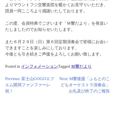
よりマウントフジ交響楽団を暖かくお見守りいただき、
団員一同こころより感謝いたしております。
この度、会員特典でございます「Ｍ響だより」を発送い
たしましたのでお知らせいたします。
また６月２９日（日）第６回定期演奏会で皆様にお会い
できますことを楽しみにしております。
今後とも引き続きご声援をよろしくお願い致します。
Posted in
インフォメーション
Tagged
Ｍ響だより
投
Previous:
富士山GOGOエフ
Next:
M響後援「ふもとのこ
エム開局ファンファーレ
どもオーケストラ演奏会」
稿
祝！
お礼及び終了のご報告
ナ
ビ
ゲ