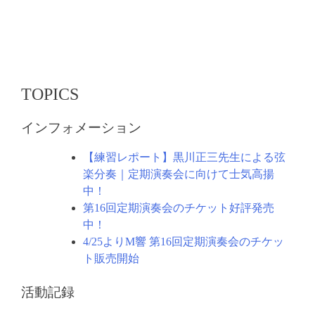
ビ
ゲ
ー
シ
ョ
TOPICS
ン
インフォメーション
【練習レポート】黒川正三先生による弦
楽分奏｜定期演奏会に向けて士気高揚
中！
第16回定期演奏会のチケット好評発売
中！
4/25よりM響 第16回定期演奏会のチケッ
ト販売開始
活動記録