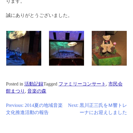
ります。
誠にありがとうございました。
Posted in
活動記録
Tagged
ファミリーコンサート
,
市民会
館まつり
,
音楽の森
投
Previous:
2014夏の地域音楽
Next:
黒川正三氏をＭ響トレ
文化推進活動の報告
ーナにお迎えしました
稿
ナ