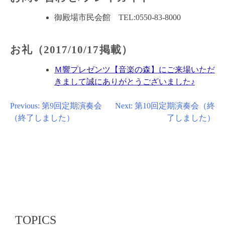
御殿場市民会館 TEL:0550-83-8000
お礼（2017/10/17掲載）
Ｍ響プレゼンツ【音楽の森】にご来場いただ
きまして誠にありがとうございました♪
投
Previous:
第9回定期演奏会
Next:
第10回定期演奏会（終
（終了しました）
了しました）
稿
ナ
ビ
ゲ
ー
シ
ョ
TOPICS