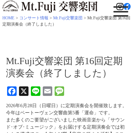
HOME
>
コンサート情報
>
Mt.Fuji交響楽団
>
Mt.Fuji交響楽団 第16回
定期演奏会（終了しました）
Mt.Fuji交響楽団 第16回定期
演奏会（終了しました）
Facebook
X
Line
Email
Message
2026年6月28日（日曜日）に定期演奏会を開催致します。
今年はベートーヴェン交響曲第5番「運命」です。
また多くのご要望がございました映画音楽から「サウン
ド･オブ･ミュージック」をお届けする定期演奏会では初