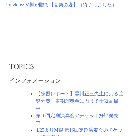
投
Previous:
M響が贈る【音楽の森】（終了しました）
稿
ナ
ビ
ゲ
ー
シ
TOPICS
ョ
ン
インフォメーション
【練習レポート】黒川正三先生による弦
楽分奏｜定期演奏会に向けて士気高揚
中！
第16回定期演奏会のチケット好評発売
中！
4/25よりM響 第16回定期演奏会のチケッ